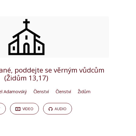
sťané, poddejte se věrným vůdcům
(Židům 13,17)
el Adamovský
Členství
Členství
Židům
Y
VIDEO
AUDIO