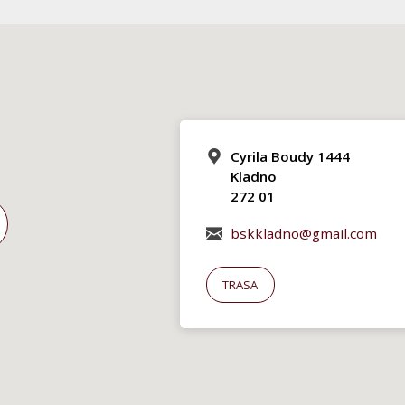
Cyrila Boudy 1444
Kladno
272 01
bskkladno@gmail.com
TRASA