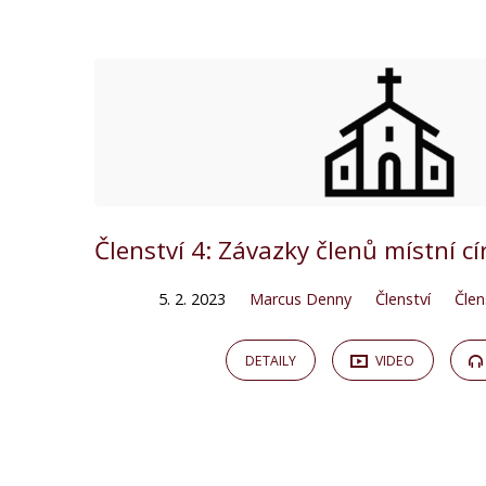
"členství"
Tagged
Kázání
Členství 4: Závazky členů místní cí
5. 2. 2023
Marcus Denny
Členství
Člen
DETAILY
VIDEO