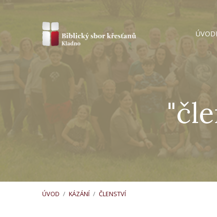
ÚVOD
"čl
ÚVOD
/
KÁZÁNÍ
/
ČLENSTVÍ