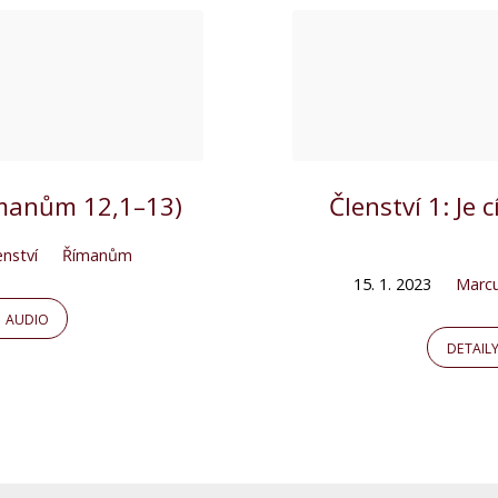
Římanům 12,1–13)
Členství 1: Je 
enství
Římanům
15. 1. 2023
Marc
AUDIO
DETAIL