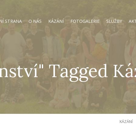
NÍ STRANA
O NÁS
KÁZÁNÍ
FOTOGALERIE
SLUŽBY
AK
enství" Tagged Ká
KÁZÁNÍ