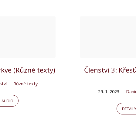
rkve (Různé texty)
Členství 3: Kře
ství
Různé texty
29. 1. 2023
Dani
AUDIO
DETAIL