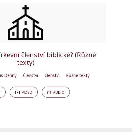
církevní členství biblické? (Různé
texty)
us Denny
Členství
Členství
Různé texty
Y
VIDEO
AUDIO