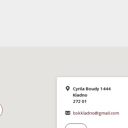
Cyrila Boudy 1444
Kladno
272 01
bskkladno@gmail.com