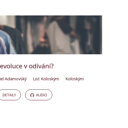
evoluce v odívání?
iel Adamovský
List Koloským
Koloským
DETAILY
AUDIO