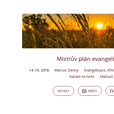
"církev
ve
světě"
Tagged
Mistrův plán evangel
Kázání
14. 10. 2018
Marcus Denny
Evangelizace
,
Kře
Kázání na hoře
Matouš
DETAILY
VIDEO