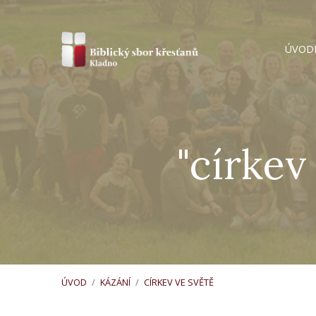
ÚVOD
"církev
ÚVOD
/
KÁZÁNÍ
/
CÍRKEV VE SVĚTĚ