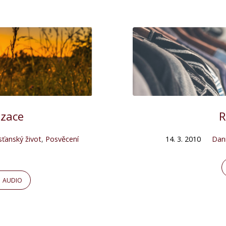
izace
R
sťanský život
,
Posvěcení
14. 3. 2010
Dan
AUDIO