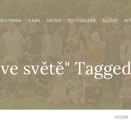
NÍ STRANA
O NÁS
KÁZÁNÍ
FOTOGALERIE
SLUŽBY
AK
 ve světě" Tagge
KÁZÁNÍ