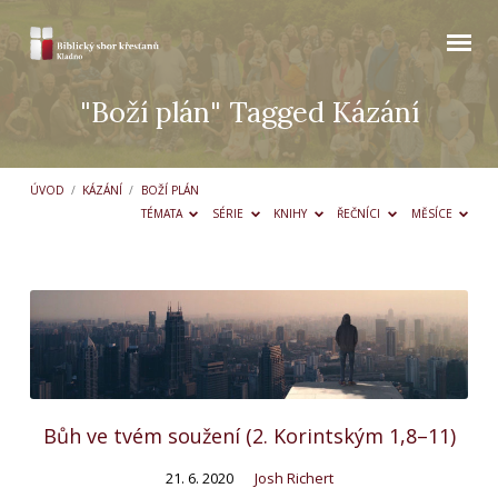
"Boží plán" Tagged Kázání
ÚVOD
/
KÁZÁNÍ
/
BOŽÍ PLÁN
TÉMATA
SÉRIE
KNIHY
ŘEČNÍCI
MĚSÍCE
"Boží
plán"
Tagged
Kázání
Bůh ve tvém soužení (2. Korintským 1,8–11)
21. 6. 2020
Josh Richert