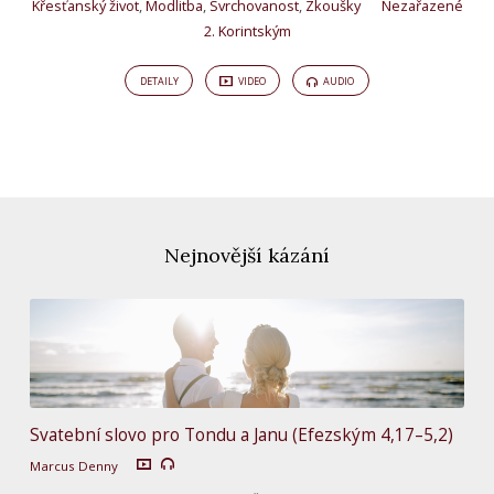
Křesťanský život
,
Modlitba
,
Svrchovanost
,
Zkoušky
Nezařazené
2. Korintským
DETAILY
VIDEO
AUDIO
Nejnovější kázání
Svatební slovo pro Tondu a Janu (Efezským 4,17–5,2)
Marcus Denny