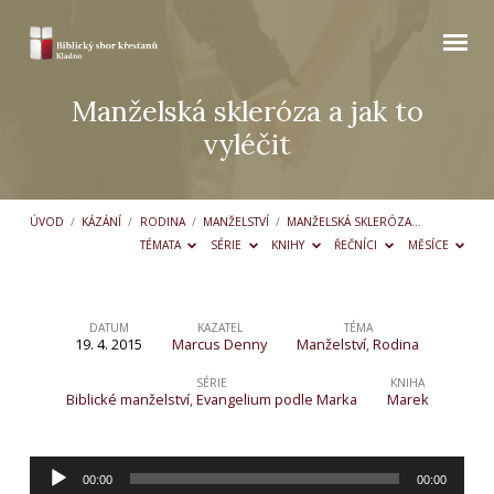
Manželská skleróza a jak to
vyléčit
ÚVOD
/
KÁZÁNÍ
/
RODINA
/
MANŽELSTVÍ
/
MANŽELSKÁ SKLERÓZA…
TÉMATA
SÉRIE
KNIHY
ŘEČNÍCI
MĚSÍCE
DATUM
KAZATEL
TÉMA
19. 4. 2015
Marcus Denny
Manželství
,
Rodina
Manželská
skleróza
SÉRIE
KNIHA
Biblické manželství
,
Evangelium podle Marka
Marek
a
jak
Audio
to
00:00
00:00
přehrávač