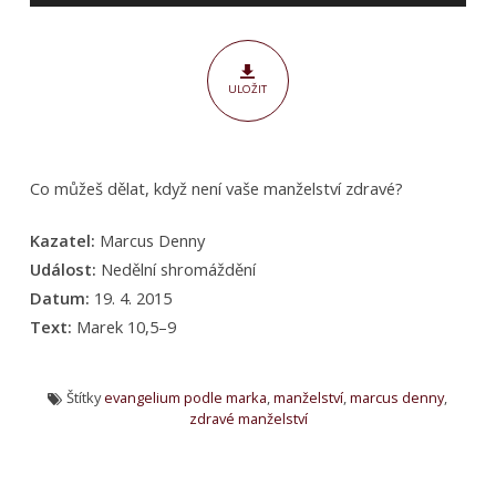
vyléčit
ULOŽIT
Co můžeš dělat, když není vaše manželství zdravé?
Kazatel:
Marcus Denny
Událost:
Nedělní shromáždění
Datum:
19. 4. 2015
Text:
Marek 10,5–9
Štítky
evangelium podle marka
,
manželství
,
marcus denny
,
zdravé manželství