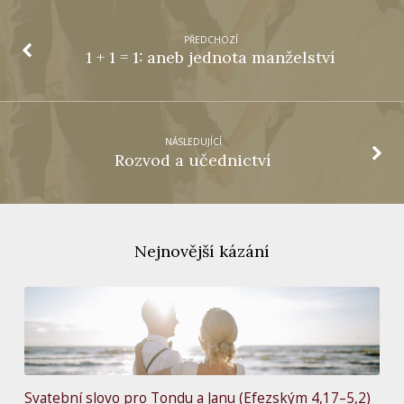
PŘEDCHOZÍ
1 + 1 = 1: aneb jednota manželství
NÁSLEDUJÍCÍ
Rozvod a učednictví
Nejnovější kázání
Svatební slovo pro Tondu a Janu (Efezským 4,17–5,2)