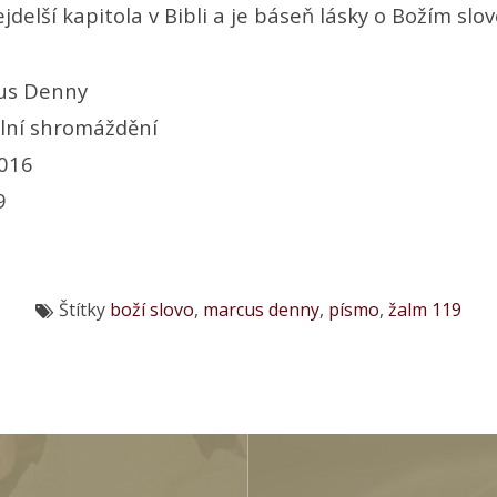
jdelší kapitola v Bibli a je báseň lásky o Božím slov
us Denny
lní shromáždění
2016
9
Štítky
boží slovo
,
marcus denny
,
písmo
,
žalm 119