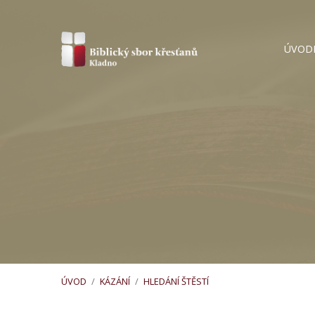
ÚVOD
ÚVOD
/
KÁZÁNÍ
/
HLEDÁNÍ ŠTĚSTÍ