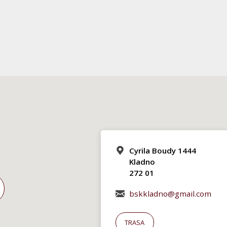
Cyrila Boudy 1444
Kladno
272 01
bskkladno@gmail.com
TRASA