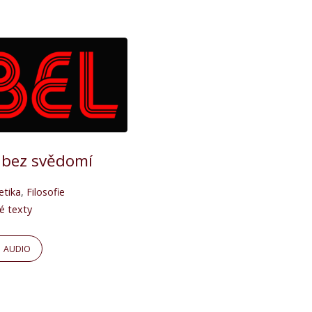
 bez svědomí
etika
,
Filosofie
é texty
AUDIO