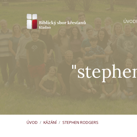
ÚVOD
"stephe
ÚVOD
/
KÁZÁNÍ
/
STEPHEN RODGERS