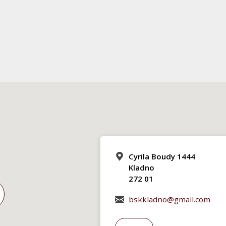
Cyrila Boudy 1444
Kladno
272 01
bskkladno@gmail.com