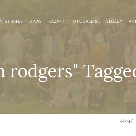
NÍ STRANA
O NÁS
KÁZÁNÍ
FOTOGALERIE
SLUŽBY
AK
n rodgers" Tagge
KÁZÁNÍ