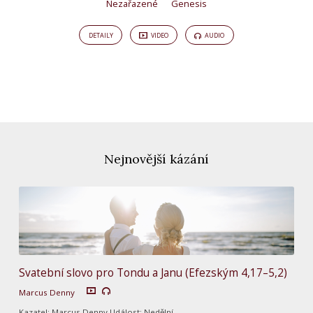
Nezařazené
Genesis
DETAILY
VIDEO
AUDIO
Nejnovější kázání
Svatební slovo pro Tondu a Janu (Efezským 4,17–5,2)
Marcus Denny
Kazatel: Marcus Denny Událost: Nedělní