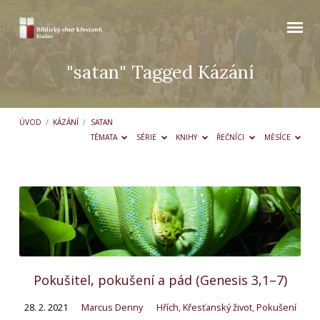
"satan" Tagged Kázání
ÚVOD
/
KÁZÁNÍ
/
SATAN
TÉMATA
SÉRIE
KNIHY
ŘEČNÍCI
MĚSÍCE
"satan"
Tagged
Kázání
Pokušitel, pokušení a pád (Genesis 3,1–7)
28. 2. 2021
Marcus Denny
Hřích
,
Křesťanský život
,
Pokušení