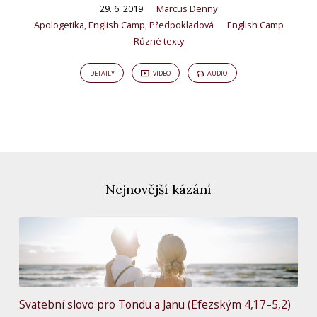
29. 6. 2019
Marcus Denny
Apologetika
,
English Camp
,
Předpokladová
English Camp
Různé texty
DETAILY
VIDEO
AUDIO
Nejnovější kázání
Svatební slovo pro Tondu a Janu (Efezským 4,17–5,2)