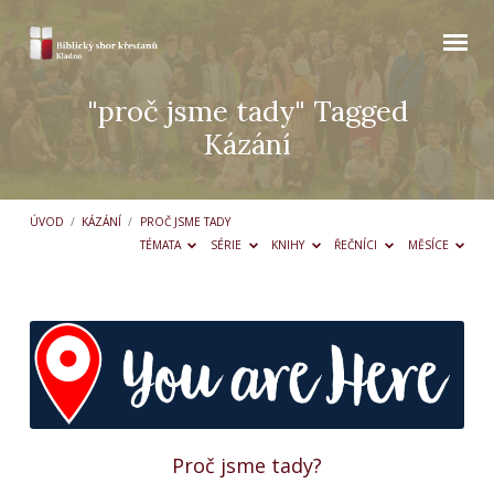
"proč jsme tady" Tagged
Kázání
ÚVOD
/
KÁZÁNÍ
/
PROČ JSME TADY
TÉMATA
SÉRIE
KNIHY
ŘEČNÍCI
MĚSÍCE
"proč
jsme
tady"
Tagged
Kázání
Proč jsme tady?