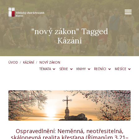
"nový zákon" Tagged
Kázání
ÚVOD
/
KÁZÁNÍ
/
NOVÝ ZÁKON
TÉMATA
SÉRIE
KNIHY
ŘEČNÍCI
MĚSÍCE
"nový
zákon"
Tagged
Kázání
Ospravedlnění: Neměnná, neotřesitelná,
skálopevná realita křesťana (Římanům 3,21–