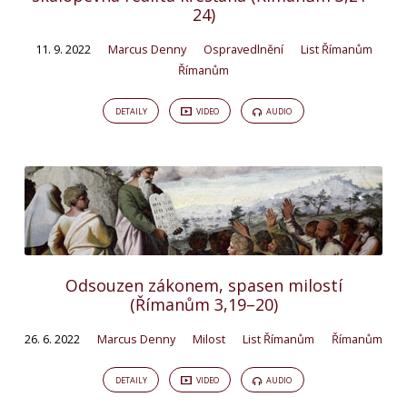
24)
11. 9. 2022
Marcus Denny
Ospravedlnění
List Římanům
Římanům
DETAILY
VIDEO
AUDIO
Odsouzen zákonem, spasen milostí
(Římanům 3,19–20)
26. 6. 2022
Marcus Denny
Milost
List Římanům
Římanům
DETAILY
VIDEO
AUDIO