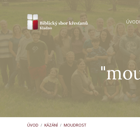
ÚVOD
"mou
ÚVOD
/
KÁZÁNÍ
/
MOUDROST