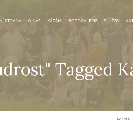
NÍ STRANA
O NÁS
KÁZÁNÍ
FOTOGALERIE
SLUŽBY
AK
drost" Tagged K
KÁZÁNÍ