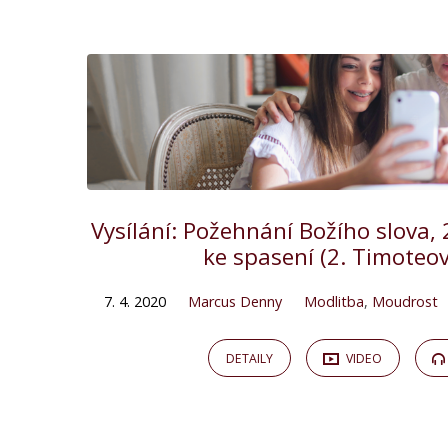
"moudrost"
Tagged
Kázání
Vysílání: Požehnání Božího slova,
ke spasení (2. Timoteov
7. 4. 2020
Marcus Denny
Modlitba
,
Moudrost
DETAILY
VIDEO