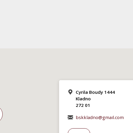
Cyrila Boudy 1444
Kladno
272 01
bskkladno@gmail.com