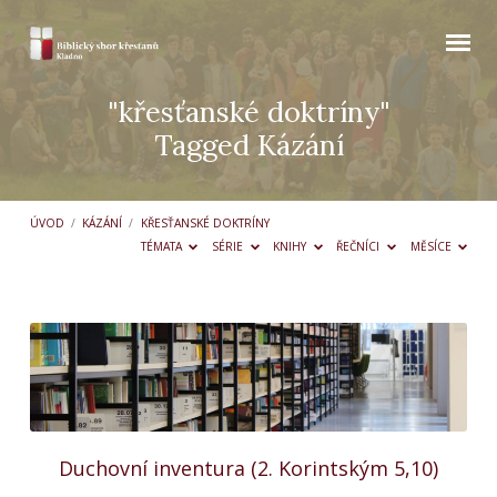
"křesťanské doktríny"
Tagged Kázání
ÚVOD
/
KÁZÁNÍ
/
KŘESŤANSKÉ DOKTRÍNY
TÉMATA
SÉRIE
KNIHY
ŘEČNÍCI
MĚSÍCE
"křesťanské
doktríny"
Tagged
Kázání
Duchovní inventura (2. Korintským 5,10)