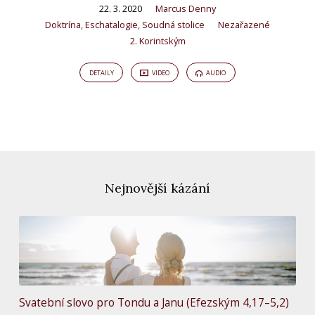
22. 3. 2020
Marcus Denny
Doktrína
,
Eschatalogie
,
Soudná stolice
Nezařazené
2. Korintským
DETAILY
VIDEO
AUDIO
Nejnovější kázání
Svatební slovo pro Tondu a Janu (Efezským 4,17–5,2)