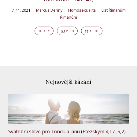
7. 11. 2021
Marcus Denny
Homosexualita
List Římanům
Římanům
DETAILY
VIDEO
AUDIO
Nejnovější kázání
Svatební slovo pro Tondu a Janu (Efezským 4,17–5,2)