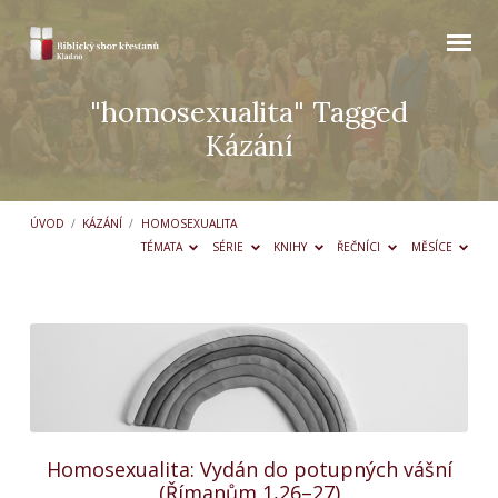
"homosexualita" Tagged
Kázání
ÚVOD
/
KÁZÁNÍ
/
HOMOSEXUALITA
TÉMATA
SÉRIE
KNIHY
ŘEČNÍCI
MĚSÍCE
"homosexualita"
Tagged
Kázání
Homosexualita: Vydán do potupných vášní
(Římanům 1,26–27)