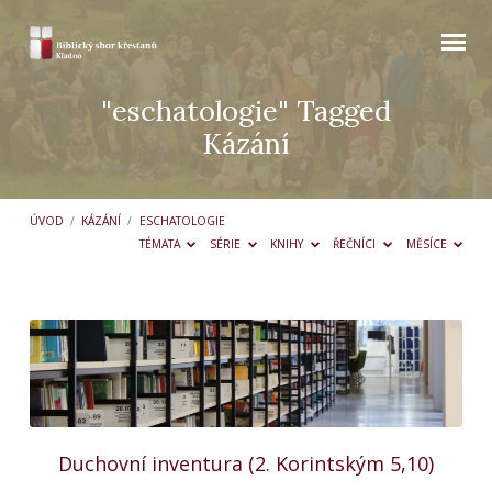
"eschatologie" Tagged
Kázání
ÚVOD
/
KÁZÁNÍ
/
ESCHATOLOGIE
TÉMATA
SÉRIE
KNIHY
ŘEČNÍCI
MĚSÍCE
"eschatologie"
Tagged
Kázání
Duchovní inventura (2. Korintským 5,10)