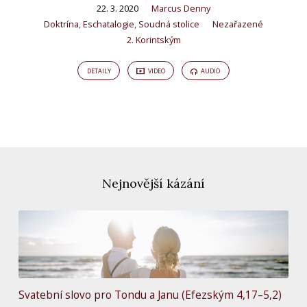
22. 3. 2020
Marcus Denny
Doktrína
,
Eschatalogie
,
Soudná stolice
Nezařazené
2. Korintským
DETAILY
VIDEO
AUDIO
Nejnovější kázání
Svatební slovo pro Tondu a Janu (Efezským 4,17–5,2)