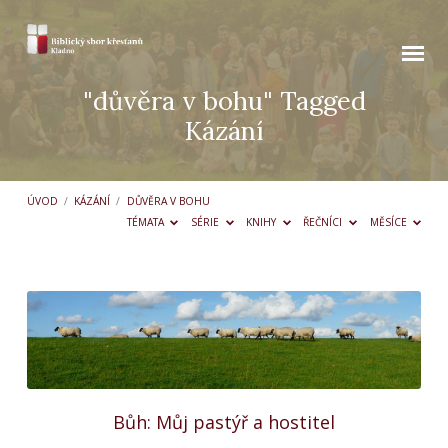
"důvěra v bohu" Tagged
Kázání
ÚVOD
/
KÁZÁNÍ
/
DŮVĚRA V BOHU
TÉMATA
SÉRIE
KNIHY
ŘEČNÍCI
MĚSÍCE
"důvěra
v
bohu"
Tagged
Kázání
Bůh: Můj pastýř a hostitel