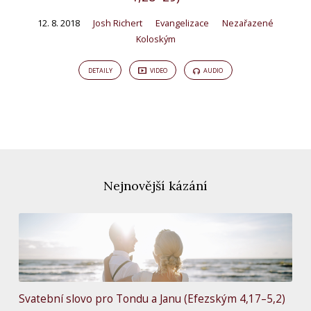
12. 8. 2018
Josh Richert
Evangelizace
Nezařazené
Koloským
DETAILY
VIDEO
AUDIO
Nejnovější kázání
Svatební slovo pro Tondu a Janu (Efezským 4,17–5,2)