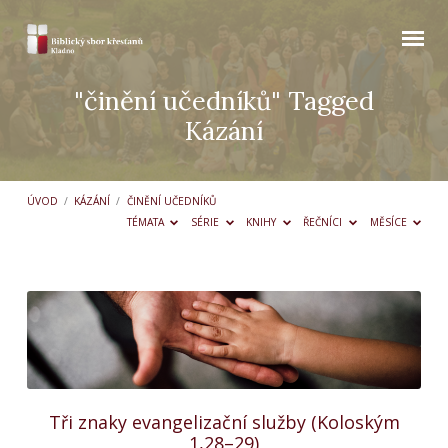
"činění učedníků" Tagged
Kázání
ÚVOD
/
KÁZÁNÍ
/
ČINĚNÍ UČEDNÍKŮ
TÉMATA
SÉRIE
KNIHY
ŘEČNÍCI
MĚSÍCE
"činění
učedníků"
Tagged
Kázání
Tři znaky evangelizační služby (Koloským
1,28–29)