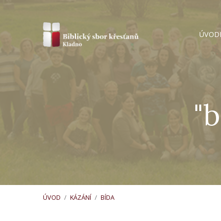
ÚVOD
"b
ÚVOD
/
KÁZÁNÍ
/
BÍDA