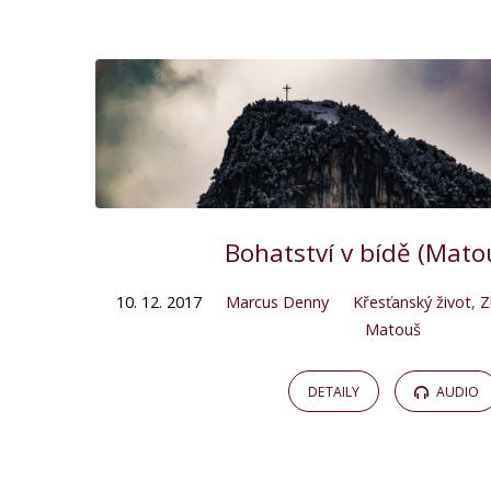
"bída"
Tagged
Kázání
Bohatství v bídě (Mato
10. 12. 2017
Marcus Denny
Křesťanský život
,
Z
Matouš
DETAILY
AUDIO