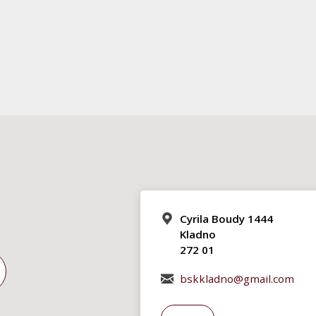
Cyrila Boudy 1444
Kladno
272 01
bskkladno@gmail.com