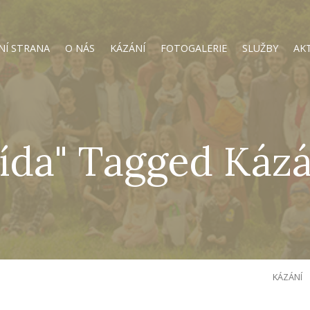
NÍ STRANA
O NÁS
KÁZÁNÍ
FOTOGALERIE
SLUŽBY
AK
ída" Tagged Kázá
KÁZÁNÍ