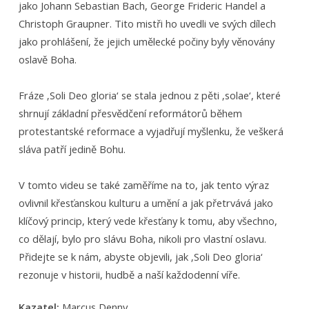
jako Johann Sebastian Bach, George Frideric Handel a
Christoph Graupner. Tito mistři ho uvedli ve svých dílech
jako prohlášení, že jejich umělecké počiny byly věnovány
oslavě Boha.
Fráze ‚Soli Deo gloria‘ se stala jednou z pěti ‚solae‘, které
shrnují základní přesvědčení reformátorů během
protestantské reformace a vyjadřují myšlenku, že veškerá
sláva patří jedině Bohu.
V tomto videu se také zaměříme na to, jak tento výraz
ovlivnil křesťanskou kulturu a umění a jak přetrvává jako
klíčový princip, který vede křesťany k tomu, aby všechno,
co dělají, bylo pro slávu Boha, nikoli pro vlastní oslavu.
Přidejte se k nám, abyste objevili, jak ‚Soli Deo gloria‘
rezonuje v historii, hudbě a naší každodenní víře.
Kazatel:
Marcus Denny