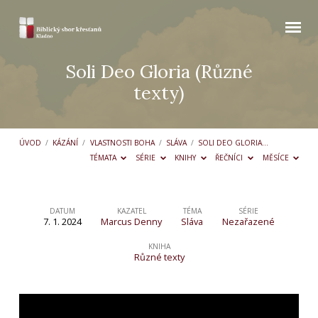
Soli Deo Gloria (Různé
texty)
ÚVOD
/
KÁZÁNÍ
/
VLASTNOSTI BOHA
/
SLÁVA
/
SOLI DEO GLORIA…
TÉMATA
SÉRIE
KNIHY
ŘEČNÍCI
MĚSÍCE
DATUM
KAZATEL
TÉMA
SÉRIE
7. 1. 2024
Marcus Denny
Sláva
Nezařazené
Soli
Deo
KNIHA
Různé texty
Gloria
(Různé
texty)