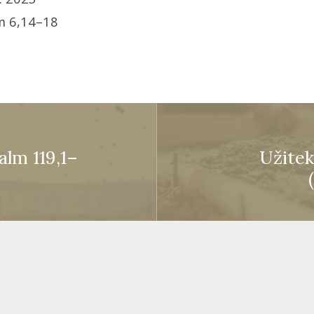
 6,14–18
alm 119,1–
Užitek