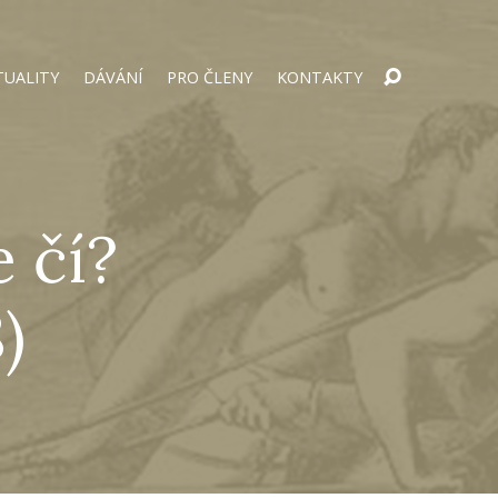
TUALITY
DÁVÁNÍ
PRO ČLENY
KONTAKTY
e čí?
)