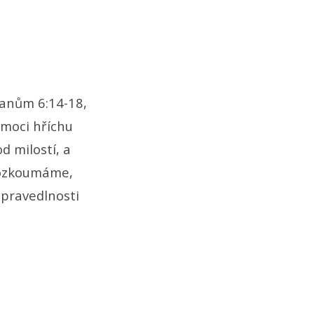
manům 6:14-18,
moci hříchu
d milostí, a
Prozkoumáme,
spravedlnosti