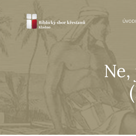
ÚVOD
Ne, 