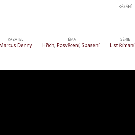
KÁZÁNÍ
KAZATEL
TÉMA
SÉRIE
Marcus Denny
Hřích
,
Posvěcení
,
Spasení
List Říma