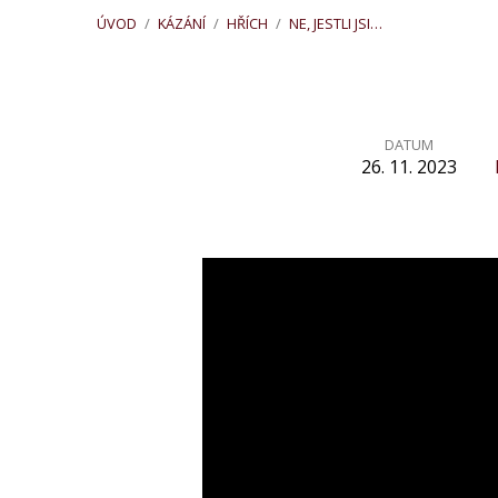
ÚVOD
/
KÁZÁNÍ
/
HŘÍCH
/
NE, JESTLI JSI…
DATUM
26. 11. 2023
Ne,
jestli
jsi
otrok,
ale