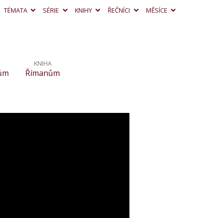
TÉMATA
SÉRIE
KNIHY
ŘEČNÍCI
MĚSÍCE
KNIHA
nům
Římanům