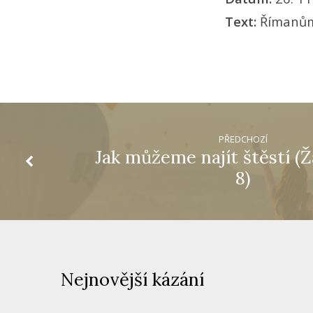
Text:
Římanům
PŘEDCHOZÍ
Jak můžeme najít štěstí (Ž
8)
Nejnovější kázání