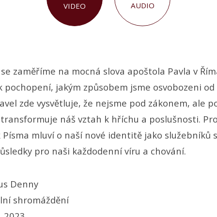
AUDIO
VIDEO
 se zaměříme na mocná slova apoštola Pavla v Ří
k pochopení, jakým způsobem jsme osvobozeni od 
Pavel zde vysvětluje, že nejsme pod zákonem, ale po
t transformuje náš vztah k hříchu a poslušnosti. 
 Písma mluví o naší nové identitě jako služebníků 
ůsledky pro naši každodenní víru a chování.
us Denny
lní shromáždění
. 2023