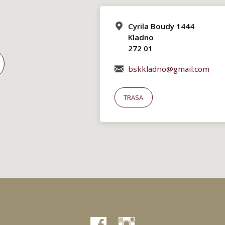
Cyrila Boudy 1444
Kladno
272 01
bskkladno@gmail.com
TRASA