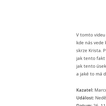
V tomto videu
kde nás vede 
skrze Krista. 
jak tento fak
jak tento úsek
a jaké to má d
Kazatel:
Marc
Událost:
Nedě
Datum:
26. 11