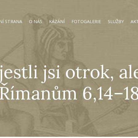
NÍ STRANA
O NÁS
KÁZÁNÍ
FOTOGALERIE
SLUŽBY
AK
jestli jsi otrok, al
(Římanům 6,14–18