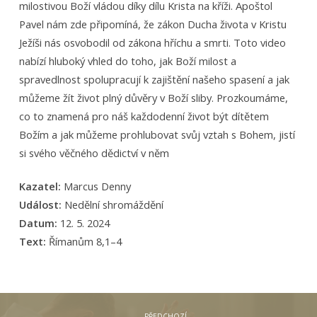
milostivou Boží vládou díky dílu Krista na kříži. Apoštol
Pavel nám zde připomíná, že zákon Ducha života v Kristu
Ježíši nás osvobodil od zákona hříchu a smrti. Toto video
nabízí hluboký vhled do toho, jak Boží milost a
spravedlnost spolupracují k zajištění našeho spasení a jak
můžeme žít život plný důvěry v Boží sliby. Prozkoumáme,
co to znamená pro náš každodenní život být dítětem
Božím a jak můžeme prohlubovat svůj vztah s Bohem, jistí
si svého věčného dědictví v něm
Kazatel:
Marcus Denny
Událost:
Nedělní shromáždění
Datum:
12. 5. 2024
Text:
Římanům 8,1–4
PŘEDCHOZÍ