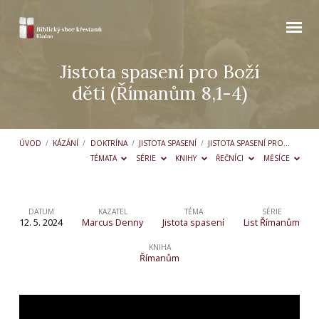
Jistota spasení pro Boží
děti (Římanům 8,1-4)
ÚVOD
/
KÁZÁNÍ
/
DOKTRÍNA
/
JISTOTA SPASENÍ
/
JISTOTA SPASENÍ PRO…
TÉMATA
SÉRIE
KNIHY
ŘEČNÍCI
MĚSÍCE
DATUM
KAZATEL
TÉMA
SÉRIE
12. 5. 2024
Marcus Denny
Jistota spasení
List Římanům
Jistota
spasení
KNIHA
Římanům
pro
Boží
děti