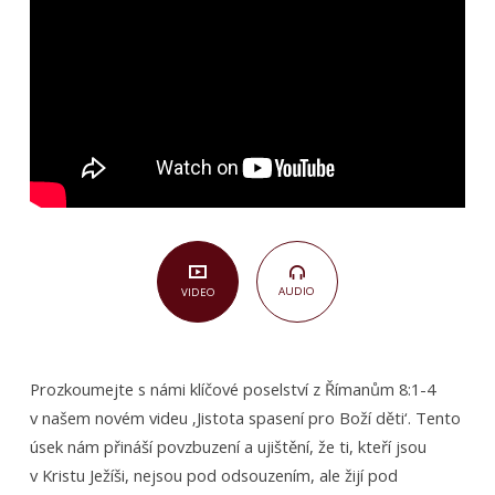
(Římanům
8,1-
4)
AUDIO
VIDEO
Prozkoumejte s námi klíčové poselství z Římanům 8:1-4
v našem novém videu ‚Jistota spasení pro Boží děti‘. Tento
úsek nám přináší povzbuzení a ujištění, že ti, kteří jsou
v Kristu Ježíši, nejsou pod odsouzením, ale žijí pod