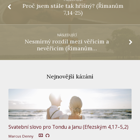
Proč jsem stále tak hříšný? (Římanům
7,14-25)
NÁSLEDUJÍCÍ
Nesmírný rozdíl mezi věřícím a
nevěřícím (Římanům…
Nejnovější kázání
Svatební slovo pro Tondu a Janu (Efezským 4,17–5,2)
Marcus Denny