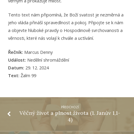
věrným a prokazuje milost.
Tento text nám připomíná, že Boží svatost je nezměrná a
jeho vláda přináší spravedlnost a pokoj. Připojte se k nám
a objevte hluboké pravdy o Hospodinově svrchovanosti a
věrnosti, které nás volají k chvále a uctívání.
Řečník:
Marcus Denny
Událost:
Nedělní shromáždění
Datum:
29. 12. 2024
Text:
Žalm 99
PŘEDCHOZÍ
Věčný život a plnost života (1. Janův 1,1-
4)