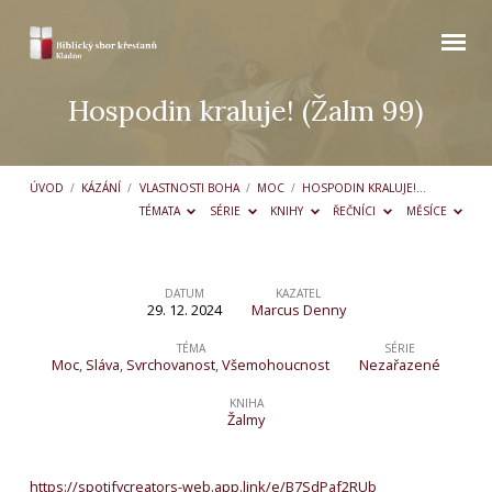
Hospodin kraluje! (Žalm 99)
ÚVOD
/
KÁZÁNÍ
/
VLASTNOSTI BOHA
/
MOC
/
HOSPODIN KRALUJE!…
TÉMATA
SÉRIE
KNIHY
ŘEČNÍCI
MĚSÍCE
DATUM
KAZATEL
29. 12. 2024
Marcus Denny
Hospodin
kraluje!
TÉMA
SÉRIE
Moc
,
Sláva
,
Svrchovanost
,
Všemohoucnost
Nezařazené
(Žalm
KNIHA
99)
Žalmy
https://spotifycreators-web.app.link/e/B7SdPaf2RUb