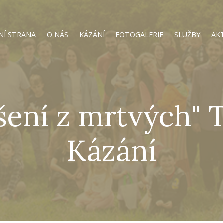
NÍ STRANA
O NÁS
KÁZÁNÍ
FOTOGALERIE
SLUŽBY
AK
íšení z mrtvých" 
Kázání