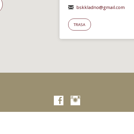
bskkladno@gmail.com
TRASA
2026 | bskk.cz © Vytvořilo
studiokoumal.cz