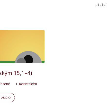
KÁZÁNÍ
tským 15,1–4)
řazené
1. Korintským
AUDIO