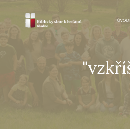
ÚVOD
"vzkř