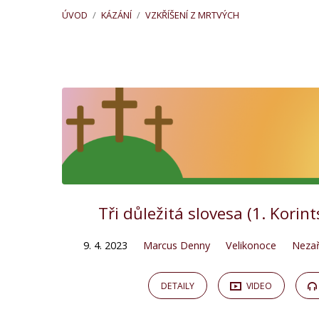
ÚVOD
/
KÁZÁNÍ
/
VZKŘÍŠENÍ Z MRTVÝCH
"vzkříšení
z
mrtvých"
Tagged
Tři důležitá slovesa (1. Korin
Kázání
9. 4. 2023
Marcus Denny
Velikonoce
Neza
DETAILY
VIDEO