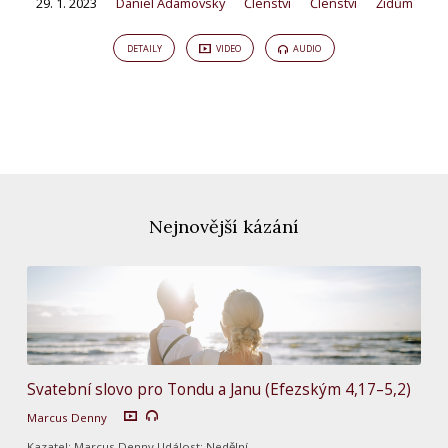
29. 1. 2023
Daniel Adamovský
Členství
Členství
Židům
DETAILY
VIDEO
AUDIO
Nejnovější kázání
Svatební slovo pro Tondu a Janu (Efezským 4,17–5,2)
Marcus Denny
Kazatel: Marcus Denny Událost: Nedělní