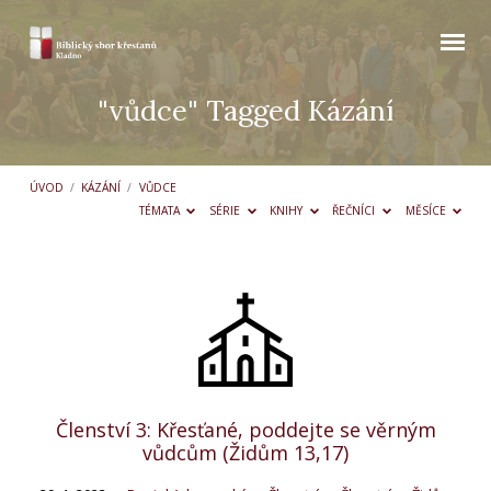
"vůdce" Tagged Kázání
ÚVOD
/
KÁZÁNÍ
/
VŮDCE
TÉMATA
SÉRIE
KNIHY
ŘEČNÍCI
MĚSÍCE
"vůdce"
Tagged
Kázání
Členství 3: Křesťané, poddejte se věrným
vůdcům (Židům 13,17)