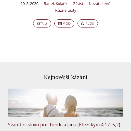
10. 2. 2020
Radek Kolařík
Závist
Nezařazené
Různé texty
DETAILY
VIDEO
AUDIO
Nejnovější kázání
Svatební slovo pro Tondu a Janu (Efezským 4,17–5,2)