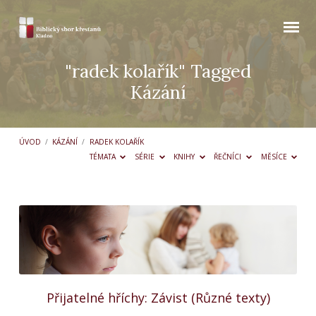
"radek kolařík" Tagged
Kázání
ÚVOD
/
KÁZÁNÍ
/
RADEK KOLAŘÍK
TÉMATA
SÉRIE
KNIHY
ŘEČNÍCI
MĚSÍCE
"radek
kolařík"
Tagged
Kázání
Přijatelné hříchy: Závist (Různé texty)