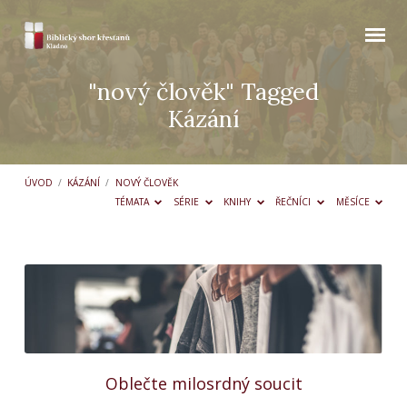
"nový člověk" Tagged
Kázání
ÚVOD
/
KÁZÁNÍ
/
NOVÝ ČLOVĚK
TÉMATA
SÉRIE
KNIHY
ŘEČNÍCI
MĚSÍCE
"nový
člověk"
Tagged
Kázání
Oblečte milosrdný soucit