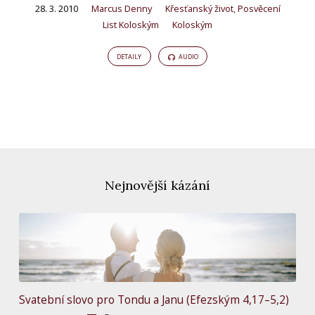
28. 3. 2010
Marcus Denny
Křesťanský život
,
Posvěcení
List Koloským
Koloským
DETAILY
AUDIO
Nejnovější kázání
Svatební slovo pro Tondu a Janu (Efezským 4,17–5,2)