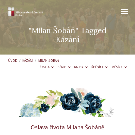
"Milan Šobáň" Tagged
Kázání
ÚVOD
/
KÁZÁNÍ
/
MILAN ŠOBÁŇ
TÉMATA
SÉRIE
KNIHY
ŘEČNÍCI
MĚSÍCE
"Milan
Šobáň"
Tagged
Kázání
Oslava života Milana Šobáně