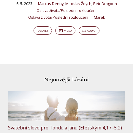
6. 5. 2023
Marcus Denny
,
Miroslav Ždych
,
Petr Dragoun
Oslava života/Poslední rozloučení
Oslava života/Poslední rozloučení
Marek
DETAILY
VIDEO
AUDIO
Nejnovější kázání
Svatební slovo pro Tondu a Janu (Efezským 4,17–5,2)