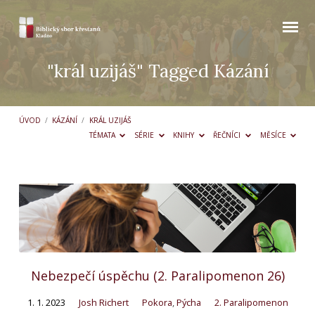
"král uzijáš" Tagged Kázání
ÚVOD
/
KÁZÁNÍ
/
KRÁL UZIJÁŠ
TÉMATA
SÉRIE
KNIHY
ŘEČNÍCI
MĚSÍCE
"král
uzijáš"
Tagged
Kázání
Nebezpečí úspěchu (2. Paralipomenon 26)
1. 1. 2023
Josh Richert
Pokora
,
Pýcha
2. Paralipomenon