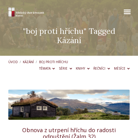
"boj proti hříchu" Tagged
Kázání
ÚVOD
/
KÁZÁNÍ
/
BOJ PROTI HŘÍCHU
TÉMATA
SÉRIE
KNIHY
ŘEČNÍCI
MĚSÍCE
"boj
proti
hříchu"
Tagged
Kázání
Obnova z utrpení hříchu do radosti
odpuštění (Žalm 32)