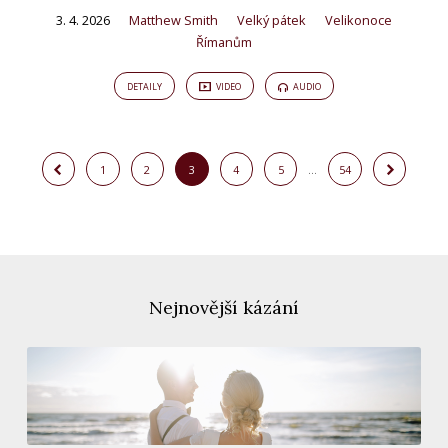
3. 4. 2026
Matthew Smith
Velký pátek
Velikonoce
Římanům
DETAILY
VIDEO
AUDIO
1
2
3
4
5
…
54
Nejnovější kázání