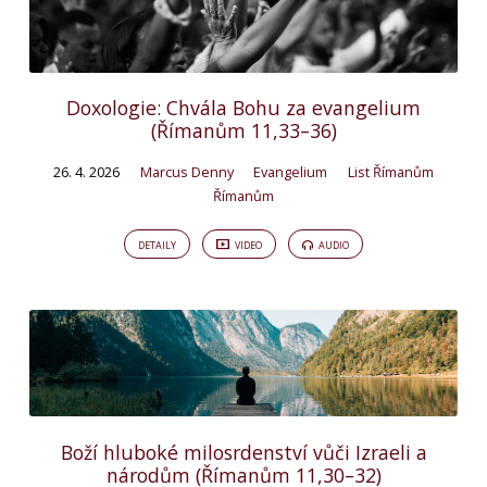
Doxologie: Chvála Bohu za evangelium
(Římanům 11,33–36)
26. 4. 2026
Marcus Denny
Evangelium
List Římanům
Římanům
DETAILY
VIDEO
AUDIO
Boží hluboké milosrdenství vůči Izraeli a
národům (Římanům 11,30–32)