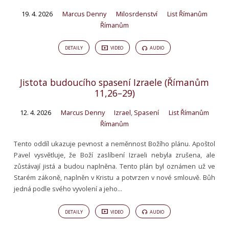
19. 4. 2026
Marcus Denny
Milosrdenství
List Římanům
Římanům
DETAILY
VIDEO
AUDIO
Jistota budoucího spasení Izraele (Římanům
11,26–29)
12. 4. 2026
Marcus Denny
Izrael
,
Spasení
List Římanům
Římanům
Tento oddíl ukazuje pevnost a neměnnost Božího plánu. Apoštol
Pavel vysvětluje, že Boží zaslíbení Izraeli nebyla zrušena, ale
zůstávají jistá a budou naplněna. Tento plán byl oznámen už ve
Starém zákoně, naplněn v Kristu a potvrzen v nové smlouvě. Bůh
jedná podle svého vyvolení a jeho…
DETAILY
VIDEO
AUDIO