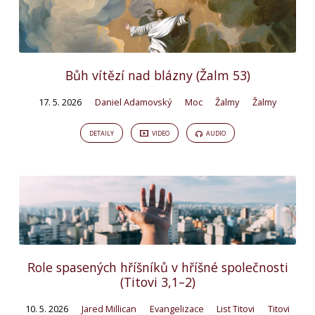
Bůh vítězí nad blázny (Žalm 53)
17. 5. 2026
Daniel Adamovský
Moc
Žalmy
Žalmy
DETAILY
VIDEO
AUDIO
Role spasených hříšníků v hříšné společnosti
(Titovi 3,1–2)
10. 5. 2026
Jared Millican
Evangelizace
List Titovi
Titovi