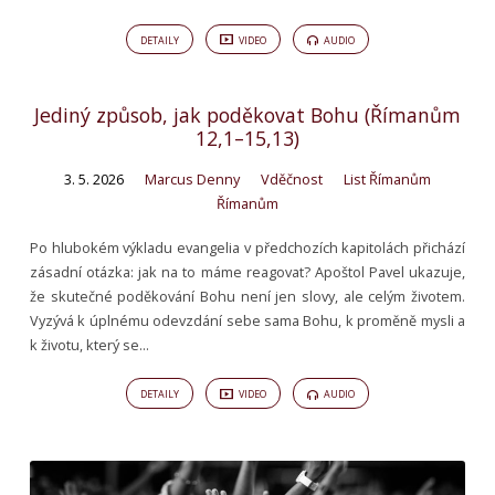
DETAILY
VIDEO
AUDIO
Jediný způsob, jak poděkovat Bohu (Římanům
12,1–15,13)
3. 5. 2026
Marcus Denny
Vděčnost
List Římanům
Římanům
Po hlubokém výkladu evangelia v předchozích kapitolách přichází
zásadní otázka: jak na to máme reagovat? Apoštol Pavel ukazuje,
že skutečné poděkování Bohu není jen slovy, ale celým životem.
Vyzývá k úplnému odevzdání sebe sama Bohu, k proměně mysli a
k životu, který se…
DETAILY
VIDEO
AUDIO