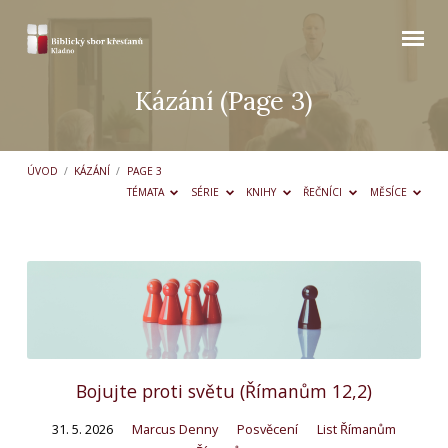
Kázání
(Page 3)
ÚVOD
/
KÁZÁNÍ
/
PAGE 3
TÉMATA
SÉRIE
KNIHY
ŘEČNÍCI
MĚSÍCE
Kázání
(Page
3)
Bojujte proti světu (Římanům 12,2)
31. 5. 2026
Marcus Denny
Posvěcení
List Římanům