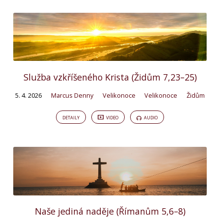
Služba vzkříšeného Krista (Židům 7,23–25)
5. 4. 2026
Marcus Denny
Velikonoce
Velikonoce
Židům
DETAILY
VIDEO
AUDIO
Naše jediná naděje (Římanům 5,6–8)