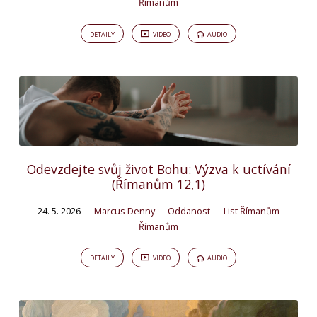
Římanům
DETAILY
VIDEO
AUDIO
Odevzdejte svůj život Bohu: Výzva k uctívání
(Římanům 12,1)
24. 5. 2026
Marcus Denny
Oddanost
List Římanům
Římanům
DETAILY
VIDEO
AUDIO