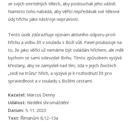
ve svých smrtelných tělech, aby poslouchali jeho vášně.
Namísto toho nabádá, aby věřící nepředávali své tělesné
údy hříchu jako nástroje nepravosti.
Tento úsek zdůrazňuje význam aktivního odporu proti
hříchu a volbu žít v souladu s Boží vůlí. Pavel poukazuje na
to, že jako věřící už nemáme být ovládáni hříchem, ale měli
bychom se sami odevzdat Bohu. Tímto způsobem vyzývá
křesťany, aby se zamysleli nad tím, zda v jejich životech
„sedí na trůnu“ hřích, a vyzývá je k rozhodnutí žít pro
spravedlnost a v souladu s Božími cestami.
Kazatel:
Marcus Denny
Událost:
Nedělní shromáždění
Datum:
5. 11. 2023
Text:
Římanům 6,12–13a