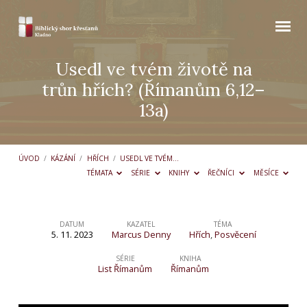
Usedl ve tvém životě na
trůn hřích? (Římanům 6,12–
13a)
ÚVOD
/
KÁZÁNÍ
/
HŘÍCH
/
USEDL VE TVÉM…
TÉMATA
SÉRIE
KNIHY
ŘEČNÍCI
MĚSÍCE
DATUM
KAZATEL
TÉMA
5. 11. 2023
Marcus Denny
Hřích
,
Posvěcení
Usedl
ve
SÉRIE
KNIHA
List Římanům
Římanům
tvém
životě