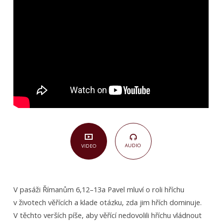
na
trůn
hřích?
(Římanům
6,12–
13a)
AUDIO
VIDEO
V pasáži Římanům 6,12–13a Pavel mluví o roli hříchu
v životech věřících a klade otázku, zda jim hřích dominuje.
V těchto verších píše, aby věřící nedovolili hříchu vládnout