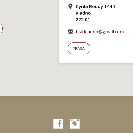
Cyrila Boudy 1444
Kladno
272 01
bskkladno@gmail.com
TRASA