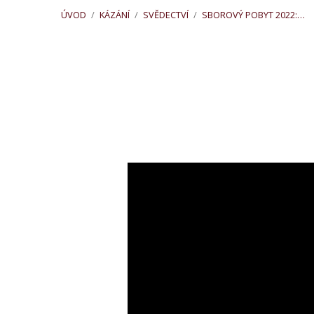
ÚVOD
/
KÁZÁNÍ
/
SVĚDECTVÍ
/
SBOROVÝ POBYT 2022:…
Sborový
pobyt
2022:
Svědectví
Ajaye