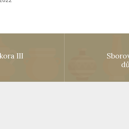
ora III
Sborov
dů