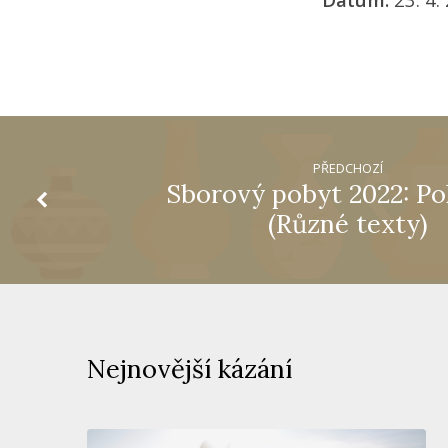
PŘEDCHOZÍ
Sborový pobyt 2022: Pok
(Různé texty)
Nejnovější kázání