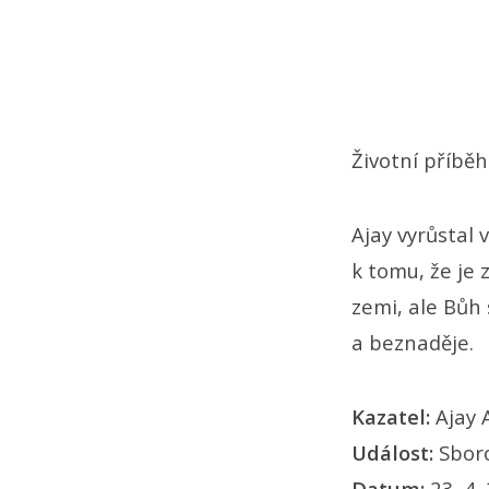
Životní příběh
Ajay vyrůstal 
k tomu, že je 
zemi, ale Bůh 
a beznaděje.
Kazatel:
Ajay
Událost:
Sbor
Datum:
23. 4.