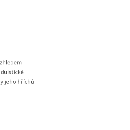
 Vzhledem
nduistické
ny jeho hříchů