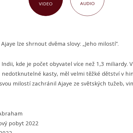
AUDIO
VIDEO
 Ajaye lze shrnout dvěma slovy: „Jeho milostí“.
v Indii, kde je počet obyvatel více než 1,3 miliardy.
z nedotknutelné kasty, měl velmi těžké dětství v hi
svou milostí zachránil Ajaye ze světských tužeb, vi
 Abraham
ový pobyt 2022
 2022