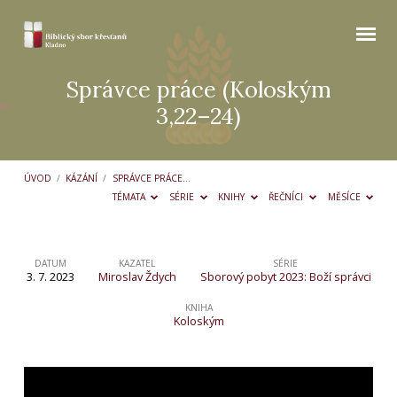
Správce práce (Koloským
3,22–24)
ÚVOD
/
KÁZÁNÍ
/
SPRÁVCE PRÁCE…
TÉMATA
SÉRIE
KNIHY
ŘEČNÍCI
MĚSÍCE
DATUM
KAZATEL
SÉRIE
3. 7. 2023
Miroslav Ždych
Sborový pobyt 2023: Boží správci
Správce
práce
KNIHA
Koloským
(Koloským
3,22–
24)