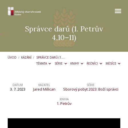
Správce darů (1. Petrův
4,10–11)
ÚVOD
/
KÁZÁNÍ
/
SPRÁVCE DARŮ (1.…
TÉMATA
SÉRIE
KNIHY
ŘEČNÍCI
MĚSÍCE
DATUM
KAZATEL
SÉRIE
3. 7. 2023
Jared Millican
Sborový pobyt 2023: Boží správci
Správce
darů
KNIHA
1. Petrův
(1.
Petrův
4,10–