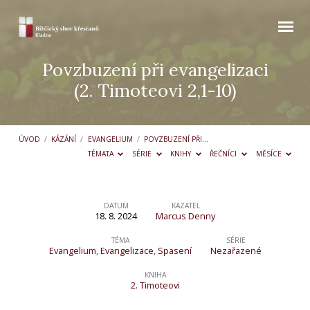
Povzbuzení při evangelizaci
(2. Timoteovi 2,1-10)
ÚVOD
/
KÁZÁNÍ
/
EVANGELIUM
/
POVZBUZENÍ PŘI…
TÉMATA
SÉRIE
KNIHY
ŘEČNÍCI
MĚSÍCE
DATUM
KAZATEL
18. 8. 2024
Marcus Denny
Povzbuzení
při
TÉMA
SÉRIE
Evangelium
,
Evangelizace
,
Spasení
Nezařazené
evangelizaci
KNIHA
(2.
2. Timoteovi
Timoteovi