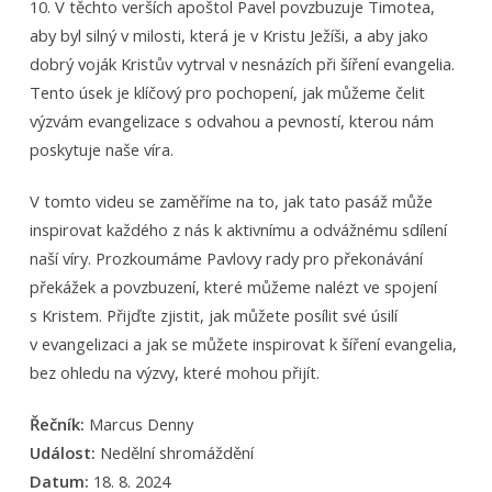
10. V těchto verších apoštol Pavel povzbuzuje Timotea,
aby byl silný v milosti, která je v Kristu Ježíši, a aby jako
dobrý voják Kristův vytrval v nesnázích při šíření evangelia.
Tento úsek je klíčový pro pochopení, jak můžeme čelit
výzvám evangelizace s odvahou a pevností, kterou nám
poskytuje naše víra.
V tomto videu se zaměříme na to, jak tato pasáž může
inspirovat každého z nás k aktivnímu a odvážnému sdílení
naší víry. Prozkoumáme Pavlovy rady pro překonávání
překážek a povzbuzení, které můžeme nalézt ve spojení
s Kristem. Přijďte zjistit, jak můžete posílit své úsilí
v evangelizaci a jak se můžete inspirovat k šíření evangelia,
bez ohledu na výzvy, které mohou přijít.
Řečník:
Marcus Denny
Událost:
Nedělní shromáždění
Datum:
18. 8. 2024