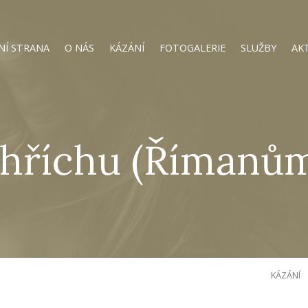
NÍ STRANA
O NÁS
KÁZÁNÍ
FOTOGALERIE
SLUŽBY
AK
hříchu (Římanům
KÁZÁNÍ