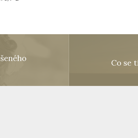
ešeného
Co se t