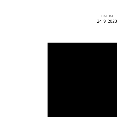
DATUM
24. 9. 2023
Mrtvý
hříchu
(Římanům
6,1–
2)