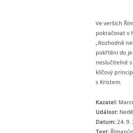
Ve verších Ří
pokračovat v h
„Rozhodně ne!“ 
pokřtěni do je
neslučitelné s
klíčový princi
s Kristem.
Kazatel:
Marc
Událost:
Nedě
Datum:
24. 9.
Text:
Římanům