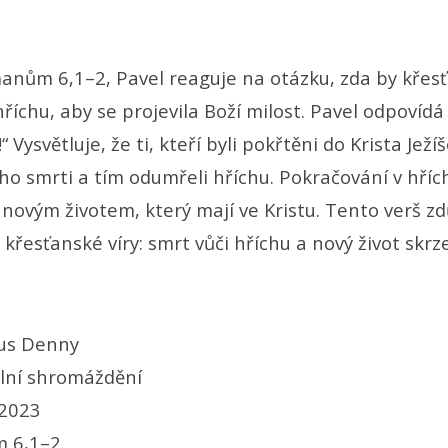
manům 6,1–2, Pavel reaguje na otázku, zda by křes
říchu, aby se projevila Boží milost. Pavel odpovíd
Vysvětluje, že ti, kteří byli pokřtěni do Krista Ježíš
ho smrti a tím odumřeli hříchu. Pokračování v hříc
 novým životem, který mají ve Kristu. Tento verš z
p křesťanské víry: smrt vůči hříchu a nový život skrz
us Denny
lní shromáždění
 2023
 6,1–2