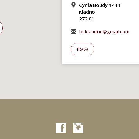
Cyrila Boudy 1444
Kladno
272 01
bskkladno@gmail.com
TRASA