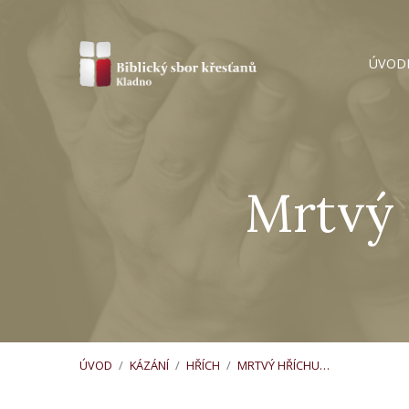
ÚVOD
Mrtvý 
ÚVOD
/
KÁZÁNÍ
/
HŘÍCH
/
MRTVÝ HŘÍCHU…