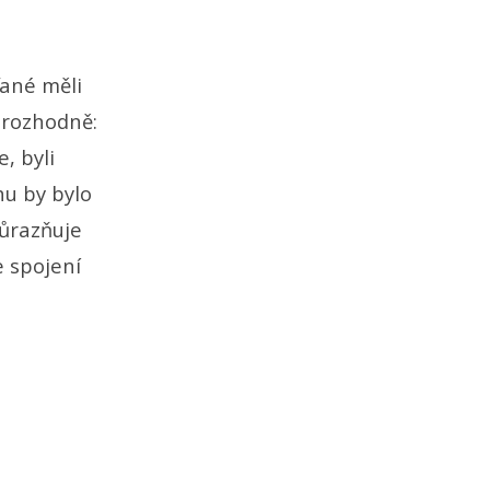
ťané měli
á rozhodně:
e, byli
hu by bylo
důrazňuje
e spojení