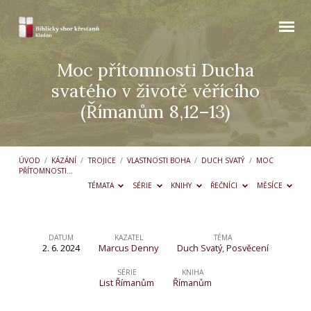
Moc přítomnosti Ducha
svatého v životě věřícího
(Římanům 8,12–13)
ÚVOD
/
KÁZÁNÍ
/
TROJICE
/
VLASTNOSTI BOHA
/
DUCH SVATÝ
/
MOC
PŘÍTOMNOSTI…
TÉMATA
SÉRIE
KNIHY
ŘEČNÍCI
MĚSÍCE
DATUM
KAZATEL
TÉMA
2. 6. 2024
Marcus Denny
Duch Svatý
,
Posvěcení
Moc
přítomnosti
SÉRIE
KNIHA
List Římanům
Římanům
Ducha