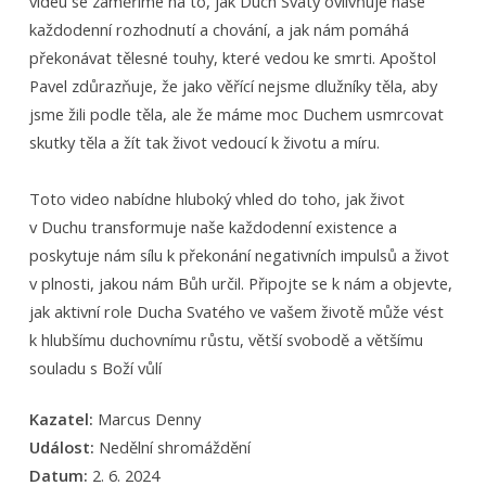
videu se zaměříme na to, jak Duch Svatý ovlivňuje naše
každodenní rozhodnutí a chování, a jak nám pomáhá
překonávat tělesné touhy, které vedou ke smrti. Apoštol
Pavel zdůrazňuje, že jako věřící nejsme dlužníky těla, aby
jsme žili podle těla, ale že máme moc Duchem usmrcovat
skutky těla a žít tak život vedoucí k životu a míru.
Toto video nabídne hluboký vhled do toho, jak život
v Duchu transformuje naše každodenní existence a
poskytuje nám sílu k překonání negativních impulsů a život
v plnosti, jakou nám Bůh určil. Připojte se k nám a objevte,
jak aktivní role Ducha Svatého ve vašem životě může vést
k hlubšímu duchovnímu růstu, větší svobodě a většímu
souladu s Boží vůlí
Kazatel:
Marcus Denny
Událost:
Nedělní shromáždění
Datum:
2. 6. 2024