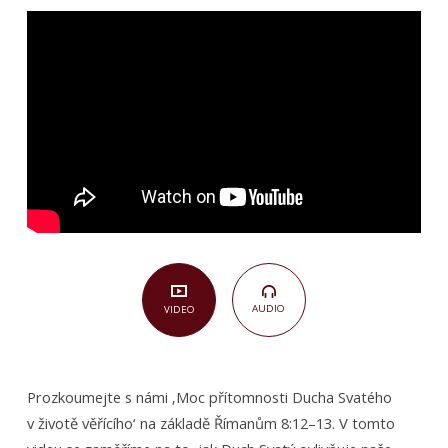
svatého
v životě
věřícího
(Římanům
8,12–
13)
AUDIO
VIDEO
Prozkoumejte s námi ‚Moc přítomnosti Ducha Svatého
v životě věřícího‘ na základě Římanům 8:12–13. V tomto