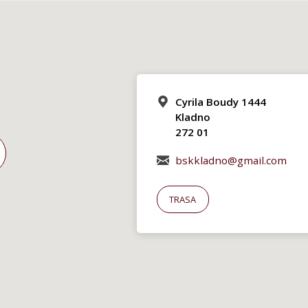
Cyrila Boudy 1444
Kladno
272 01
bskkladno@gmail.com
TRASA