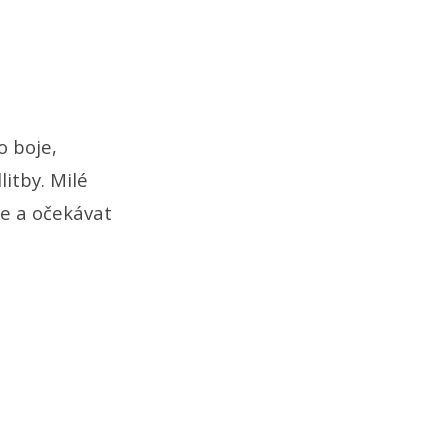
o boje,
itby. Milé
je a očekávat