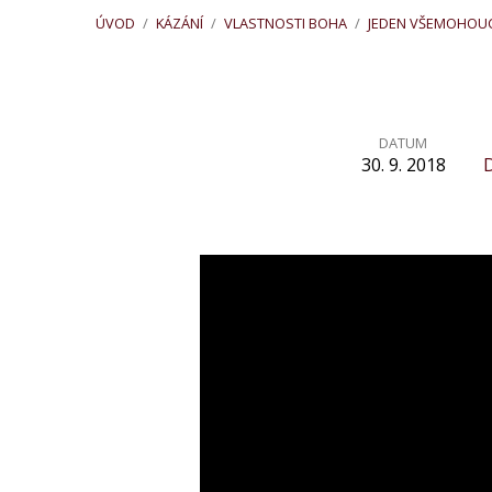
ÚVOD
/
KÁZÁNÍ
/
VLASTNOSTI BOHA
/
JEDEN VŠEMOHOU
DATUM
30. 9. 2018
Jeden
všemohoucí
nad
všechny
nepřátele