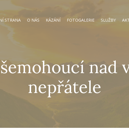
NÍ STRANA
O NÁS
KÁZÁNÍ
FOTOGALERIE
SLUŽBY
AK
všemohoucí nad 
nepřátele