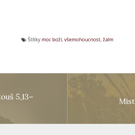
Štítky
moc boží
,
všemohoucnost
,
žalm
ouš 5,13–
Mist