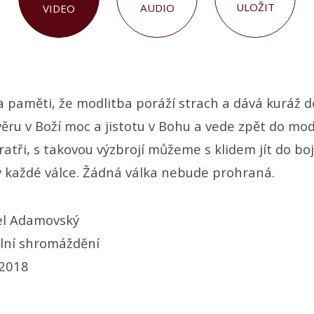
ULOŽIT
AUDIO
VIDEO
 paměti, že modlitba poráží strach a dává kuráž d
ru v Boží moc a jistotu v Bohu a vede zpět do modl
bratři, s takovou výzbrojí můžeme s klidem jít do bo
 v každé válce. Žádná válka nebude prohraná.
l Adamovský
ní shromáždění
 2018