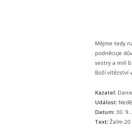
Mějme tedy na
podněcuje důvě
sestry a milí 
Boží vítězství
Kazatel:
Danie
Událost:
Neděl
Datum:
30. 9.
Text:
Žalm 20