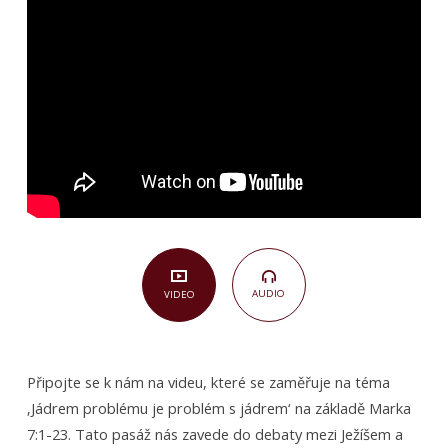
s jádrem
(Marek
7,1-
23)
AUDIO
VIDEO
Připojte se k nám na videu, které se zaměřuje na téma
‚Jádrem problému je problém s jádrem‘ na základě Marka
7:1-23. Tato pasáž nás zavede do debaty mezi Ježíšem a