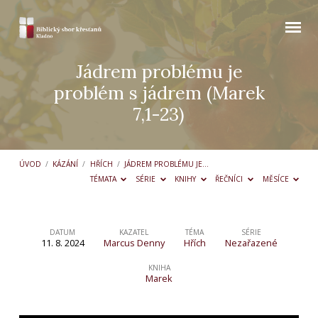
Jádrem problému je
problém s jádrem (Marek
7,1-23)
ÚVOD
/
KÁZÁNÍ
/
HŘÍCH
/
JÁDREM PROBLÉMU JE…
TÉMATA
SÉRIE
KNIHY
ŘEČNÍCI
MĚSÍCE
DATUM
KAZATEL
TÉMA
SÉRIE
11. 8. 2024
Marcus Denny
Hřích
Nezařazené
Jádrem
problému
KNIHA
Marek
je
problém