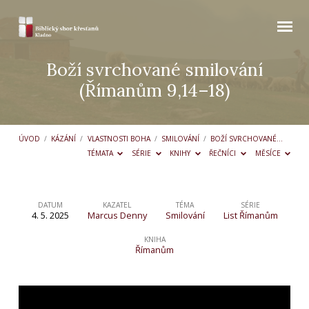
Boží svrchované smilování
(Římanům 9,14–18)
ÚVOD
/
KÁZÁNÍ
/
VLASTNOSTI BOHA
/
SMILOVÁNÍ
/
BOŽÍ SVRCHOVANÉ…
TÉMATA
SÉRIE
KNIHY
ŘEČNÍCI
MĚSÍCE
DATUM
KAZATEL
TÉMA
SÉRIE
4. 5. 2025
Marcus Denny
Smilování
List Římanům
Boží
svrchované
KNIHA
Římanům
smilování
(Římanům
9,14–