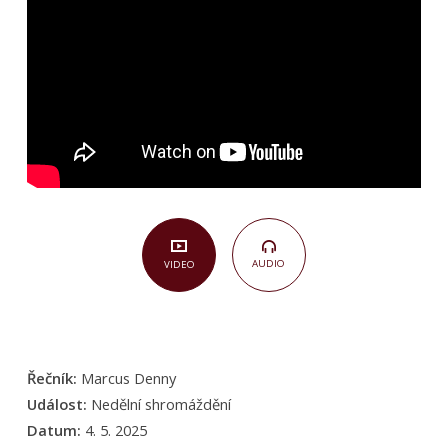
18)
AUDIO
VIDEO
Řečník:
Marcus Denny
Událost:
Nedělní shromáždění
Datum:
4. 5. 2025