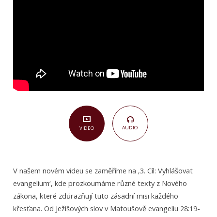
AUDIO
VIDEO
V našem novém videu se zaměříme na ‚3. Cíl: Vyhlášovat
evangelium‘, kde prozkoumáme různé texty z Nového
zákona, které zdůrazňují tuto zásadní misi každého
křesťana. Od Ježíšových slov v Matoušově evangeliu 28:19-