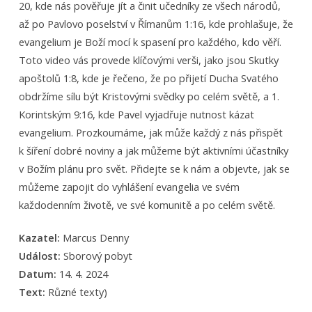
20, kde nás pověřuje jít a činit učedníky ze všech národů,
až po Pavlovo poselství v Římanům 1:16, kde prohlašuje, že
evangelium je Boží mocí k spasení pro každého, kdo věří.
Toto video vás provede klíčovými verši, jako jsou Skutky
apoštolů 1:8, kde je řečeno, že po přijetí Ducha Svatého
obdržíme sílu být Kristovými svědky po celém světě, a 1.
Korintským 9:16, kde Pavel vyjadřuje nutnost kázat
evangelium. Prozkoumáme, jak může každý z nás přispět
k šíření dobré noviny a jak můžeme být aktivními účastníky
v Božím plánu pro svět. Přidejte se k nám a objevte, jak se
můžeme zapojit do vyhlášení evangelia ve svém
každodenním životě, ve své komunitě a po celém světě.
Kazatel:
Marcus Denny
Událost:
Sborový pobyt
Datum:
14. 4. 2024
Text:
Různé texty)