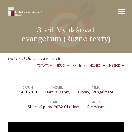
3. cíl: Vyhlašovat
evangelium (Různé texty)
ÚVOD
/
KÁZÁNÍ
/
CÍRKEV
/
3. CÍL:…
TÉMATA
SÉRIE
KNIHY
ŘEČNÍCI
MĚSÍCE
DATUM
KAZATEL
TÉMA
14. 4. 2024
Marcus Denny
Církev
,
Evangelizace
3. cíl:
Vyhlašovat
SÉRIE
KNIHA
Sborový pobyt 2024: Cíl církve
Efezským
evangelium
(Různé
texty)