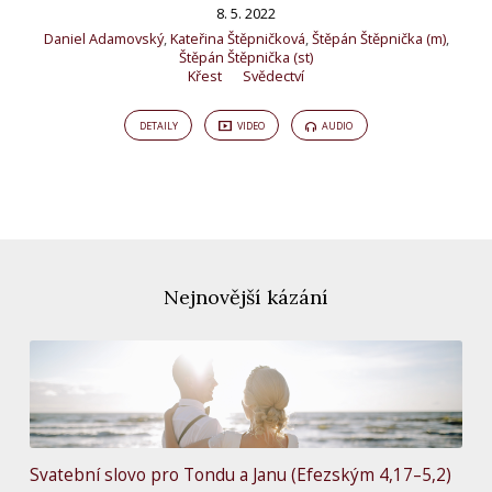
8. 5. 2022
Daniel Adamovský
,
Kateřina Štěpničková
,
Štěpán Štěpnička (m)
,
Štěpán Štěpnička (st)
Křest
Svědectví
DETAILY
VIDEO
AUDIO
Nejnovější kázání
Svatební slovo pro Tondu a Janu (Efezským 4,17–5,2)