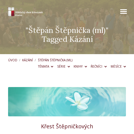
"Štěpán Štěpnička (ml)"
Tagged Kázání
ÚVOD
/
KÁZÁNÍ
/
ŠTĚPÁN ŠTĚPNIČKA (ML)
TÉMATA
SÉRIE
KNIHY
ŘEČNÍCI
MĚSÍCE
"Štěpán
Štěpnička
(ml)"
Tagged
Kázání
Křest Štěpničkových