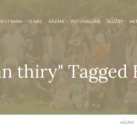
NÍ STRANA
O NÁS
KÁZÁNÍ
FOTOGALERIE
SLUŽBY
AK
an thiry" Tagged 
KÁZÁNÍ