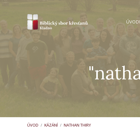
ÚVOD
"nath
ÚVOD
/
KÁZÁNÍ
/
NATHAN THIRY