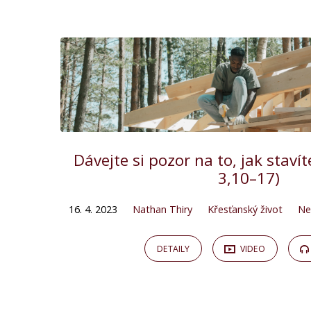
"nathan
thiry"
Tagged
Kázání
Dávejte si pozor na to, jak staví
3,10–17)
16. 4. 2023
Nathan Thiry
Křesťanský život
Ne
DETAILY
VIDEO