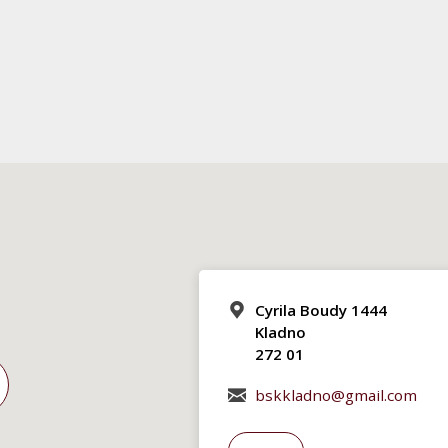
Cyrila Boudy 1444
Kladno
272 01
bskkladno@gmail.com