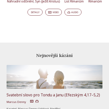
Náhradní odčinění
,
Syn (Ježíš Kristus)
List Římanům
Římanům
DETAILY
VIDEO
AUDIO
Nejnovější kázání
Svatební slovo pro Tondu a Janu (Efezským 4,17–5,2)
Marcus Denny
Kazatel: Marcus Denny Událost: Nedělní