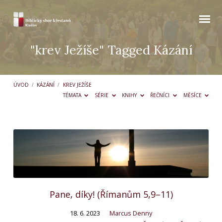
"krev Ježíše" Tagged Kázání
ÚVOD
/
KÁZÁNÍ
/
KREV JEŽÍŠE
TÉMATA
SÉRIE
KNIHY
ŘEČNÍCI
MĚSÍCE
"krev
Ježíše"
Tagged
Kázání
Pane, díky! (Římanům 5,9–11)
18. 6. 2023
Marcus Denny