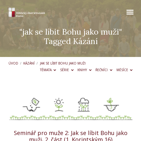
"jak se líbit Bohu jako muži"
Tagged Kázání
ÚVOD
/
KÁZÁNÍ
/
JAK SE LÍBIT BOHU JAKO MUŽI
TÉMATA
SÉRIE
KNIHY
ŘEČNÍCI
MĚSÍCE
"jak
se
líbit
Bohu
jako
Seminář pro muže 2: Jak se líbit Bohu jako
muži"
muži, 2. část (1. Korintským 16)