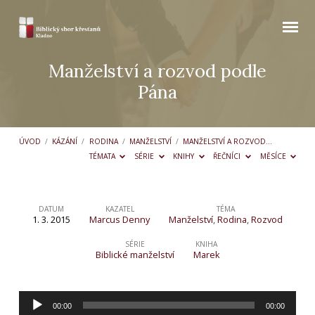
Manželství a rozvod podle
Pána
ÚVOD
/
KÁZÁNÍ
/
RODINA
/
MANŽELSTVÍ
/
MANŽELSTVÍ A ROZVOD…
TÉMATA
SÉRIE
KNIHY
ŘEČNÍCI
MĚSÍCE
DATUM
KAZATEL
TÉMA
1. 3. 2015
Marcus Denny
Manželství
,
Rodina
,
Rozvod
Manželství
a
SÉRIE
KNIHA
Biblické manželství
Marek
rozvod
podle
Audio
Pána
00:00
00:00
přehrávač