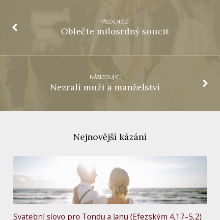
PŘEDCHOZÍ
Oblečte milosrdný soucit
NÁSLEDUJÍCÍ
Nezralí muži a manželství
Nejnovější kázání
Svatební slovo pro Tondu a Janu (Efezským 4,17–5,2)