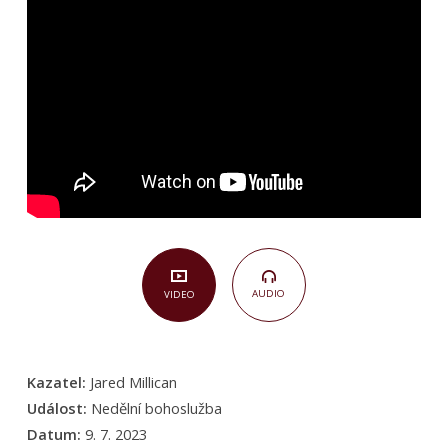
(1.
Korintským
1,10–
31)
AUDIO
VIDEO
Kazatel:
Jared Millican
Událost:
Nedělní bohoslužba
Datum:
9. 7. 2023