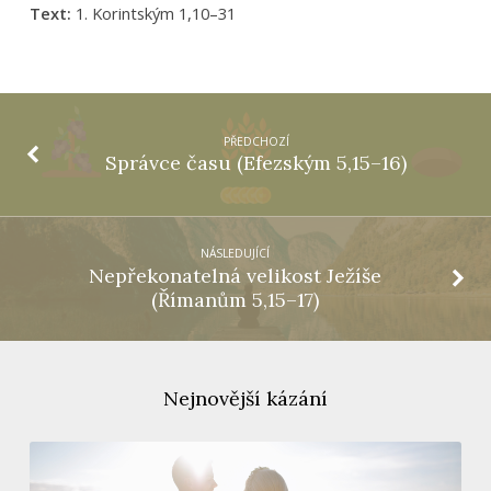
Text:
1. Korintským 1,10–31
PŘEDCHOZÍ
Správce času (Efezským 5,15–16)
NÁSLEDUJÍCÍ
Nepřekonatelná velikost Ježíše
(Římanům 5,15–17)
Nejnovější kázání