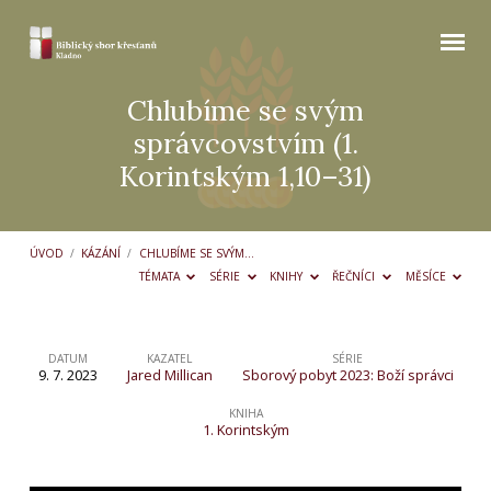
Chlubíme se svým
správcovstvím (1.
Korintským 1,10–31)
ÚVOD
/
KÁZÁNÍ
/
CHLUBÍME SE SVÝM…
TÉMATA
SÉRIE
KNIHY
ŘEČNÍCI
MĚSÍCE
DATUM
KAZATEL
SÉRIE
9. 7. 2023
Jared Millican
Sborový pobyt 2023: Boží správci
Chlubíme
se
KNIHA
1. Korintským
svým
správcovstvím