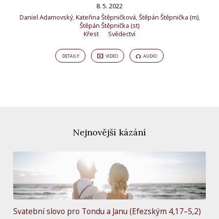
8. 5. 2022
Daniel Adamovský
,
Kateřina Štěpničková
,
Štěpán Štěpnička (m)
,
Štěpán Štěpnička (st)
Křest
Svědectví
DETAILY
VIDEO
AUDIO
Nejnovější kázání
Svatební slovo pro Tondu a Janu (Efezským 4,17–5,2)