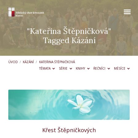
"Kateřina Štěpničková"
Tagged Kázání
ÚVOD
/
KÁZÁNÍ
/
KATEŘINA ŠTĚPNIČKOVÁ
TÉMATA
SÉRIE
KNIHY
ŘEČNÍCI
MĚSÍCE
"Kateřina
Štěpničková"
Tagged
Kázání
Křest Štěpničkových