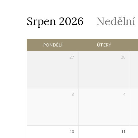
Srpen 2026
Nedělní
Služby
PONDĚLÍ
ÚTERÝ
27
28
3
4
10
11