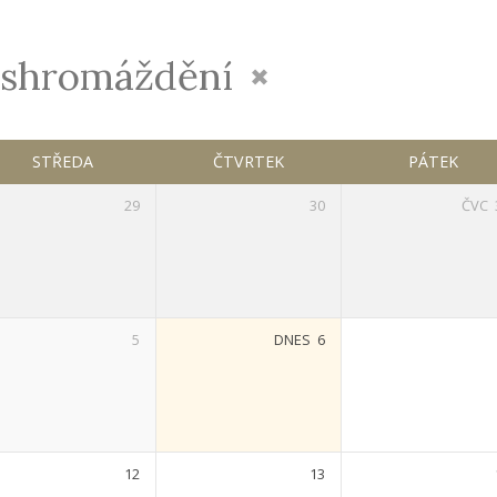
 shromáždění
STŘEDA
ČTVRTEK
PÁTEK
29
30
ČVC
5
DNES
6
12
13