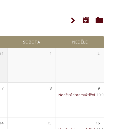
SOBOTA
NEDĚLE
31
1
2
7
8
9
Nedělní shromáždění
10:00 – 11:30
14
15
16