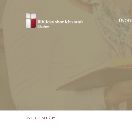
ÚVOD
ÚVOD
/
SLUŽBY