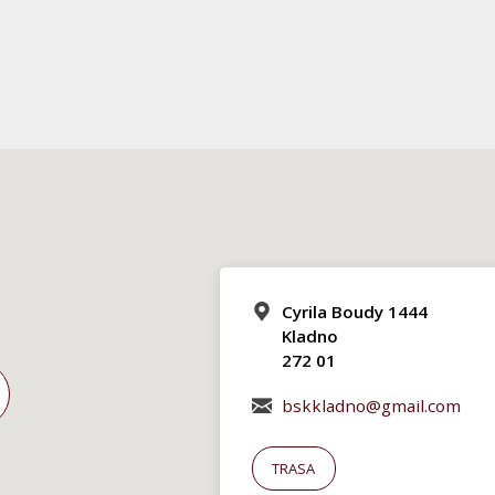
Cyrila Boudy 1444
Kladno
272 01
bskkladno@gmail.com
TRASA