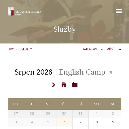
Služby
ÚVOD
/
SLUŽBY
KATEGORIE
MĚSÍCE
Srpen 2026
English Camp
Služby
PO
ÚT
ST
ČT
PÁ
SO
NE
27
28
29
30
31
1
2
3
4
5
6
7
8
9