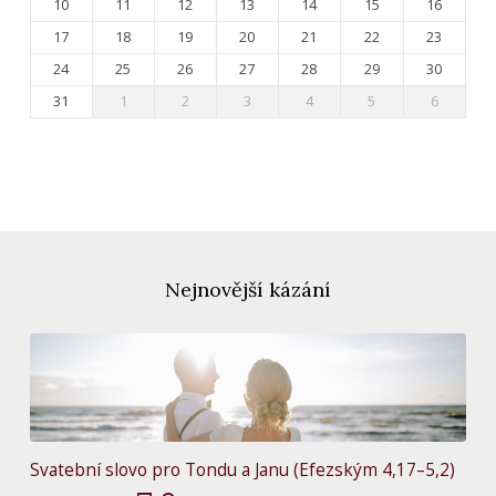
10
11
12
13
14
15
16
17
18
19
20
21
22
23
24
25
26
27
28
29
30
31
1
2
3
4
5
6
Nejnovější kázání
Svatební slovo pro Tondu a Janu (Efezským 4,17–5,2)