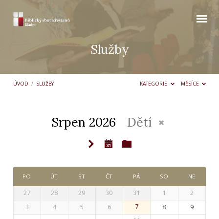
Služby
ÚVOD
/
SLUŽBY
KATEGORIE
MĚSÍCE
Srpen 2026
Dětí
Služby
PO
ÚT
ST
ČT
PÁ
SO
NE
27
28
29
30
31
1
2
3
4
5
6
7
8
9