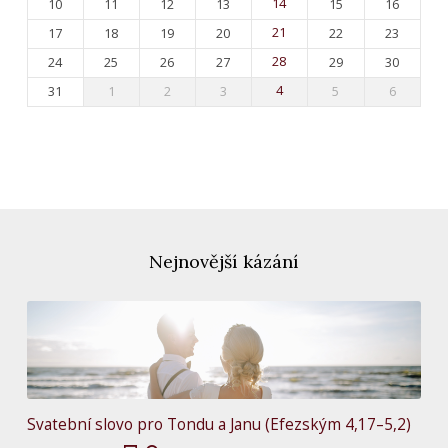
10
11
12
13
14
15
16
17
18
19
20
21
22
23
24
25
26
27
28
29
30
31
1
2
3
4
5
6
Nejnovější kázání
Svatební slovo pro Tondu a Janu (Efezským 4,17–5,2)