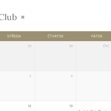
 Club
STŘEDA
ČTVRTEK
PÁTEK
29
30
ČVC
5
6
12
13