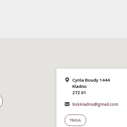
Cyrila Boudy 1444
Kladno
272 01
bskkladno@gmail.com
TRASA