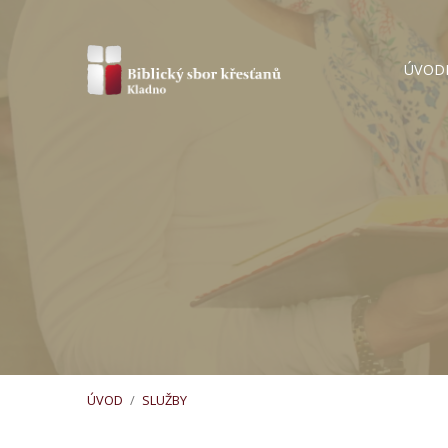
ÚVOD
ÚVOD
/
SLUŽBY